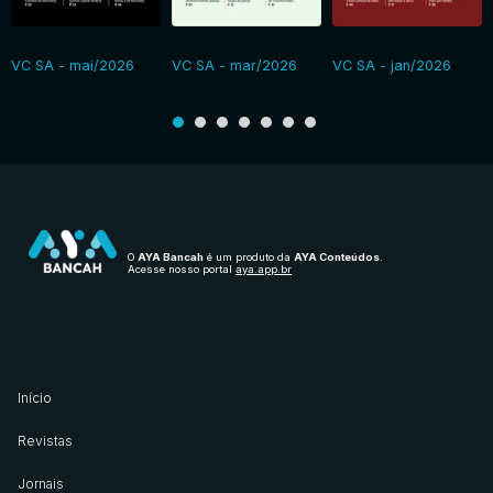
VC SA - mai/2026
VC SA - mar/2026
VC SA - jan/2026
O
AYA Bancah
é um produto da
AYA Conteúdos
.
Acesse nosso portal
aya.app.br
Início
Revistas
Jornais