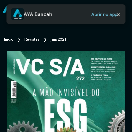
×
AYA Bancah
Abrir no app
Sobre o Aya Bancah
Início
❯
Revistas
❯
jan/2021
Início
Revistas
Jornais
Notícias