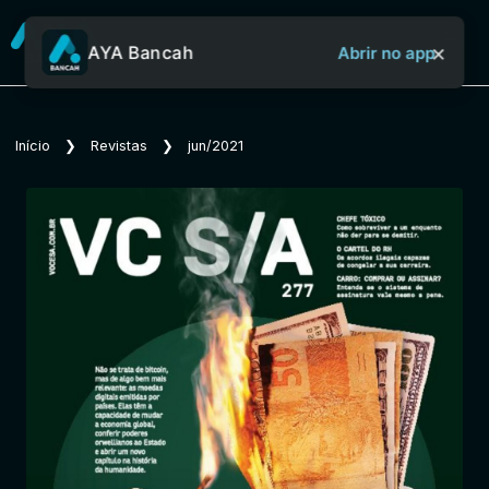
×
AYA Bancah
Abrir no app
Sobre o Aya Bancah
Início
❯
Revistas
❯
jun/2021
Início
Revistas
Jornais
Notícias