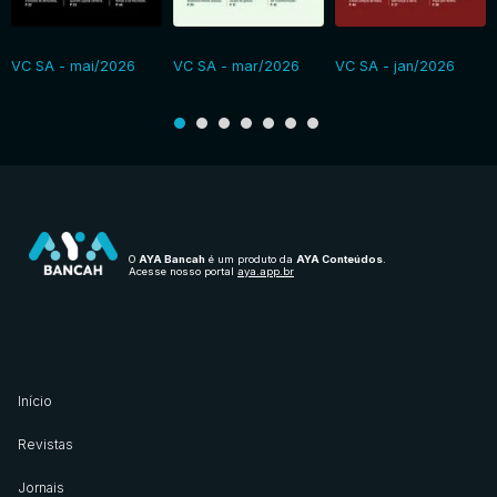
VC SA - mai/2026
VC SA - mar/2026
VC SA - jan/2026
O
AYA Bancah
é um produto da
AYA Conteúdos
.
Acesse nosso portal
aya.app.br
Início
Revistas
Jornais