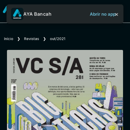
×
AYA Bancah
Abrir no app
Sobre o Aya Bancah
Início
❯
Revistas
❯
out/2021
Início
Revistas
Jornais
Notícias