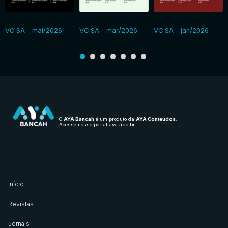
VC SA - mai/2026
VC SA - mar/2026
VC SA - jan/2026
O
AYA Bancah
é um produto da
AYA Conteúdos
.
Acesse nosso portal
aya.app.br
Início
Revistas
Jornais