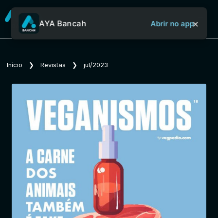
×
AYA Bancah
Abrir no app
Sobre o Aya Bancah
Início
❯
Revistas
❯
jul/2023
Início
Revistas
Jornais
Notícias