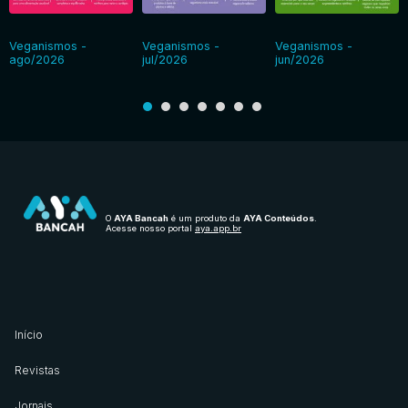
Veganismos -
Veganismos -
Veganismos -
ago/2026
jul/2026
jun/2026
O
AYA Bancah
é um produto da
AYA Conteúdos
.
Acesse nosso portal
aya.app.br
Início
Revistas
Jornais