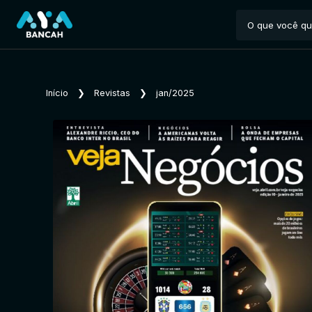
Início
❯
Revistas
❯
jan/2025