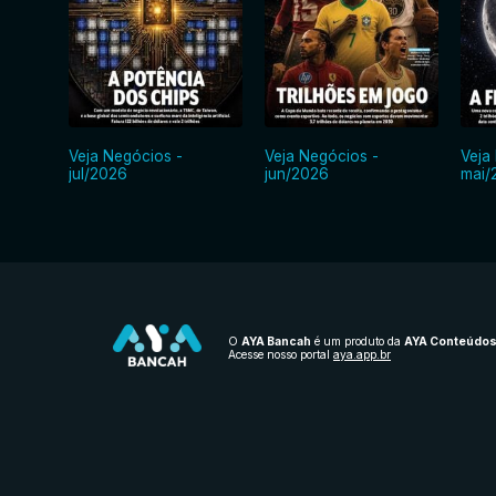
Veja Negócios -
Veja Negócios -
Veja
jul/2026
jun/2026
mai/
O
AYA Bancah
é um produto da
AYA Conteúdo
Acesse nosso portal
aya.app.br