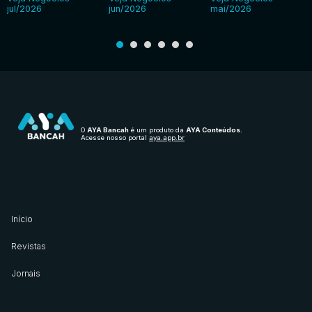
jul/2026
jun/2026
mai/2026
O
AYA Bancah
é um produto da
AYA Conteúdos
.
Acesse nosso portal
aya.app.br
Início
Revistas
Jornais