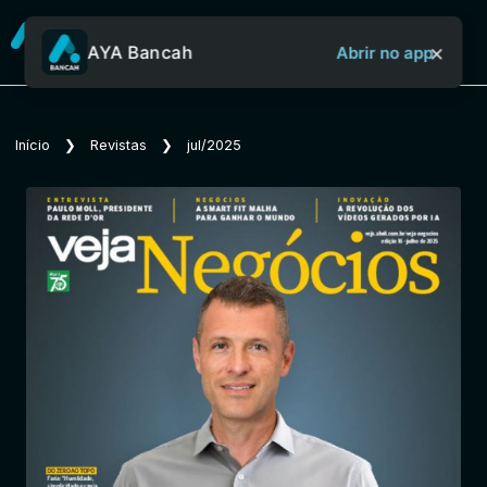
×
AYA Bancah
Abrir no app
Sobre o Aya Bancah
Início
❯
Revistas
❯
jul/2025
Início
Revistas
Jornais
Notícias