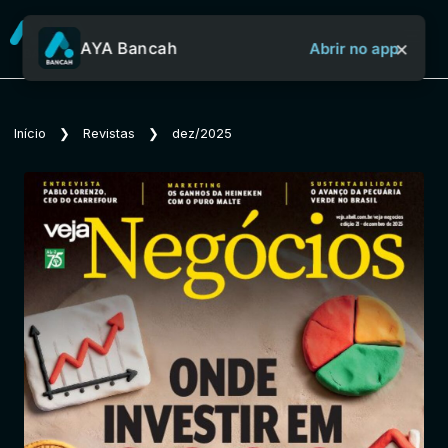
×
AYA Bancah
Abrir no app
Sobre o Aya Bancah
Início
❯
Revistas
❯
dez/2025
Início
Revistas
Jornais
Notícias