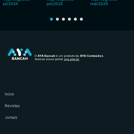
jul/2026
jun/2026
mai/2026
O
AYA Bancah
é um produto da
AYA Conteúdos
.
Acesse nosso portal
aya.app.br
Início
Revistas
Jornais