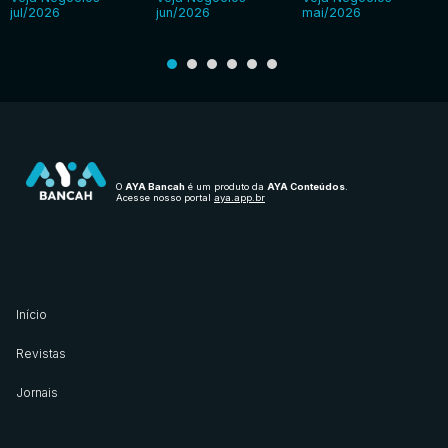
jul/2026
jun/2026
mai/2026
O
AYA Bancah
é um produto da
AYA Conteúdos
.
Acesse nosso portal
aya.app.br
Início
Revistas
Jornais