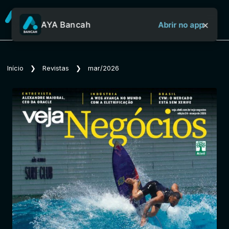
×
AYA Bancah
Abrir no app
Sobre o Aya Bancah
Início
❯
Revistas
❯
mar/2026
Início
Revistas
Jornais
Notícias