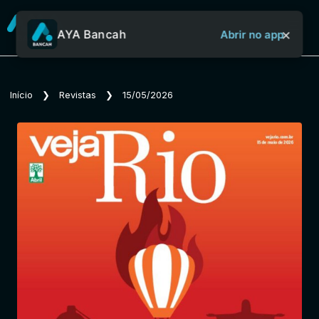
×
AYA Bancah
Abrir no app
Sobre o Aya Bancah
Início
❯
Revistas
❯
15/05/2026
Início
Revistas
Jornais
Notícias