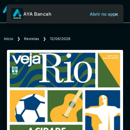
×
AYA Bancah
Abrir no app
Sobre o Aya Bancah
Início
❯
Revistas
❯
12/06/2026
Início
Revistas
Jornais
Notícias