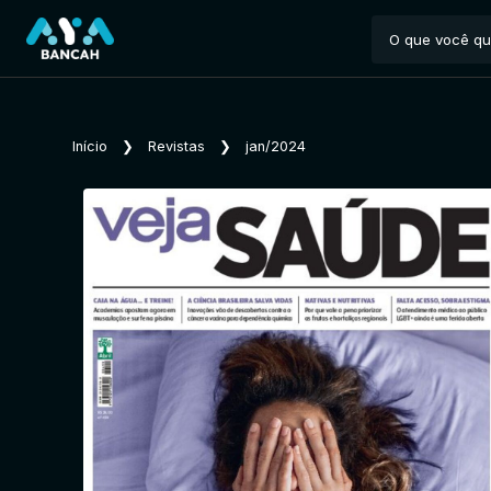
Início
❯
Revistas
❯
jan/2024