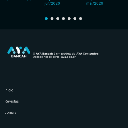
jun/2026
mai/2026
O
AYA Bancah
é um produto da
AYA Conteúdos
.
Acesse nosso portal
aya.app.br
Início
Revistas
Jornais