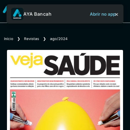
×
AYA Bancah
Abrir no app
Sobre o Aya Bancah
Início
❯
Revistas
❯
ago/2024
Início
Revistas
Jornais
Notícias