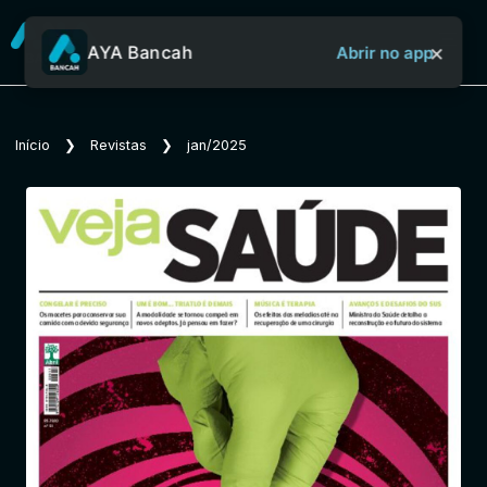
×
AYA Bancah
Abrir no app
Sobre o Aya Bancah
Início
❯
Revistas
❯
jan/2025
Início
Revistas
Jornais
Notícias