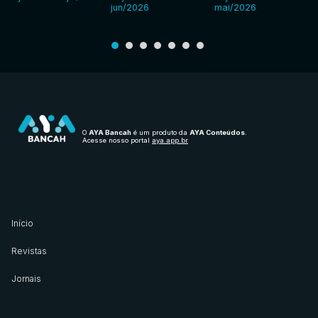
jun/2026
mai/2026
O
AYA Bancah
é um produto da
AYA Conteúdos
.
Acesse nosso portal
aya.app.br
Início
Revistas
Jornais