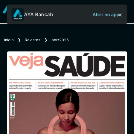
×
AYA Bancah
Abrir no app
Sobre o Aya Bancah
Início
❯
Revistas
❯
abr/2025
Início
Revistas
Jornais
Notícias