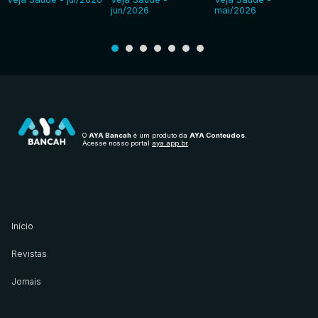
jun/2026
mai/2026
O
AYA Bancah
é um produto da
AYA Conteúdos
.
Acesse nosso portal
aya.app.br
Início
Revistas
Jornais