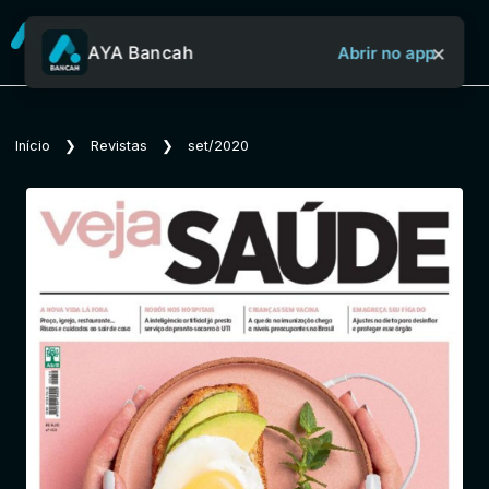
×
AYA Bancah
Abrir no app
Sobre o Aya Bancah
Início
❯
Revistas
❯
set/2020
Início
Revistas
Jornais
Notícias