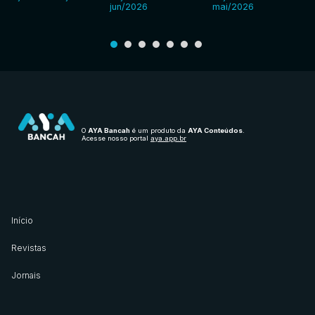
jun/2026
mai/2026
O
AYA Bancah
é um produto da
AYA Conteúdos
.
Acesse nosso portal
aya.app.br
Início
Revistas
Jornais