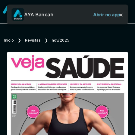
×
AYA Bancah
Abrir no app
Sobre o Aya Bancah
Início
❯
Revistas
❯
nov/2025
Início
Revistas
Jornais
Notícias