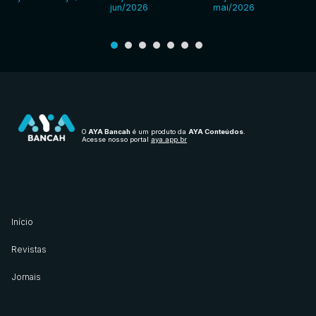
jun/2026
mai/2026
O
AYA Bancah
é um produto da
AYA Conteúdos
.
Acesse nosso portal
aya.app.br
Início
Revistas
Jornais