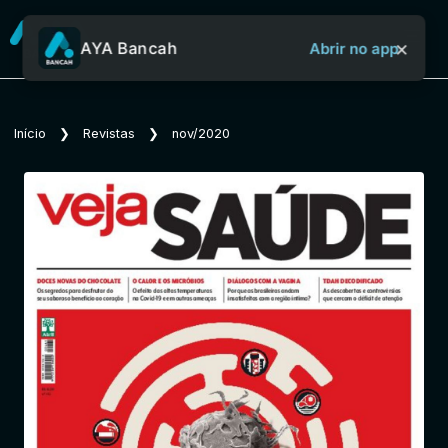
×
AYA Bancah
Abrir no app
Sobre o Aya Bancah
Início
❯
Revistas
❯
nov/2020
Início
Revistas
Jornais
Notícias