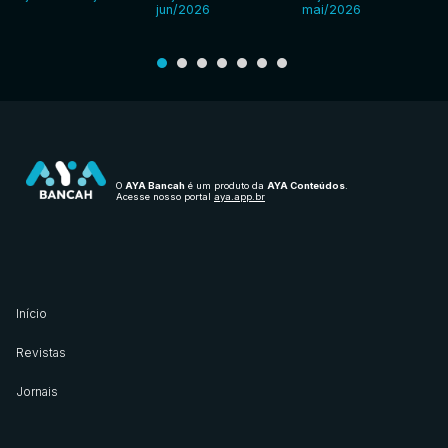
jun/2026
mai/2026
O
AYA Bancah
é um produto da
AYA Conteúdos
.
Acesse nosso portal
aya.app.br
Início
Revistas
Jornais