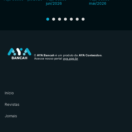
jun/2026
mai/2026
O
AYA Bancah
é um produto da
AYA Conteúdos
.
Acesse nosso portal
aya.app.br
Início
Revistas
Jornais