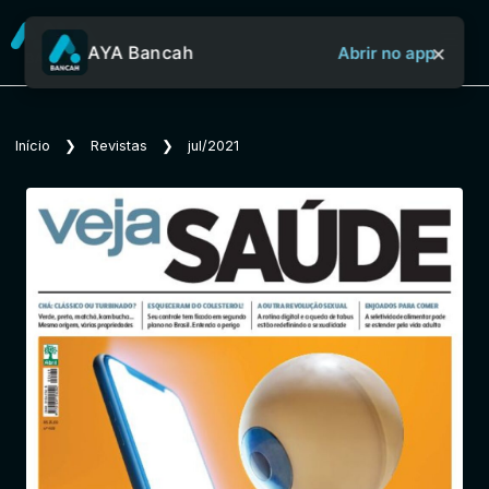
×
AYA Bancah
Abrir no app
Sobre o Aya Bancah
Início
❯
Revistas
❯
jul/2021
Início
Revistas
Jornais
Notícias