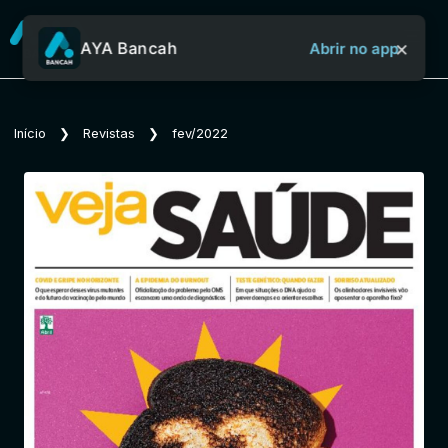
×
AYA Bancah
Abrir no app
Sobre o Aya Bancah
Início
❯
Revistas
❯
fev/2022
Início
Revistas
Jornais
Notícias