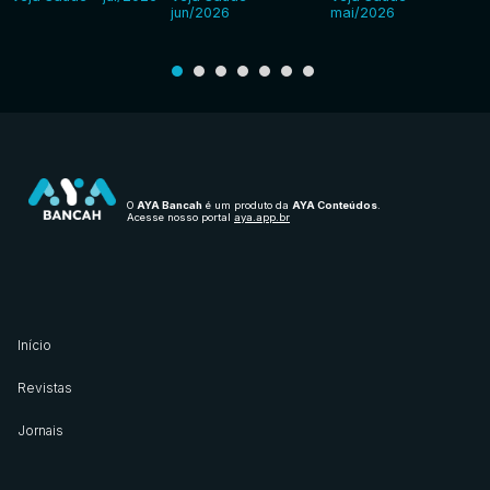
jun/2026
mai/2026
O
AYA Bancah
é um produto da
AYA Conteúdos
.
Acesse nosso portal
aya.app.br
Início
Revistas
Jornais