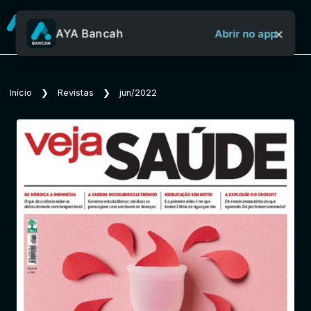
×
AYA Bancah
Abrir no app
Sobre o Aya Bancah
Início
❯
Revistas
❯
jun/2022
Início
Revistas
Jornais
Notícias