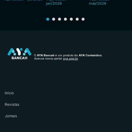
jun/2026
mai/2026
O
AYA Bancah
é um produto da
AYA Conteúdos
.
Acesse nosso portal
aya.app.br
Início
Revistas
Jornais