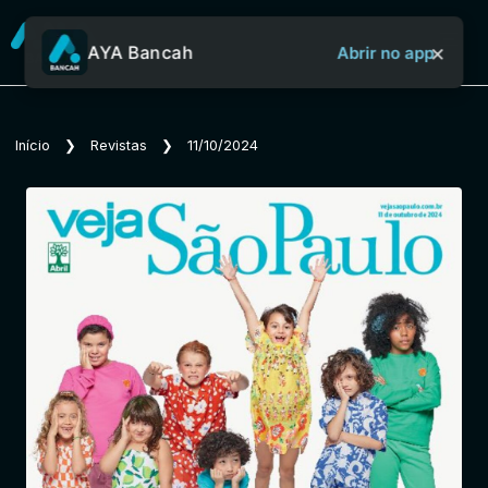
×
AYA Bancah
Abrir no app
Sobre o Aya Bancah
Início
❯
Revistas
❯
11/10/2024
Início
Revistas
Jornais
Notícias