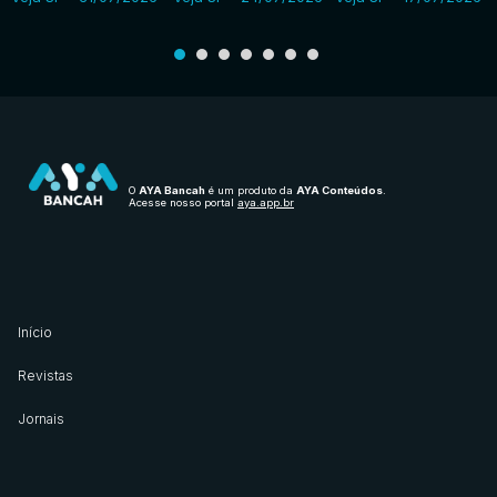
O
AYA Bancah
é um produto da
AYA Conteúdos
.
Acesse nosso portal
aya.app.br
Início
Revistas
Jornais