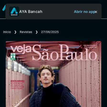
×
AYA Bancah
Abrir no app
Sobre o Aya Bancah
Início
❯
Revistas
❯
27/06/2025
Início
Revistas
Jornais
Notícias