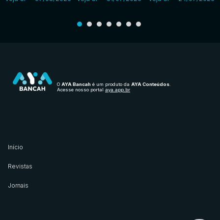
O
AYA Bancah
é um produto da
AYA Conteúdos
.
Acesse nosso portal
aya.app.br
Início
Revistas
Jornais