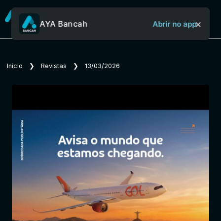
×
AYA Bancah
Abrir no app
Sobre o Aya Bancah
Início
❯
Revistas
❯
13/03/2026
Início
Revistas
Jornais
Notícias