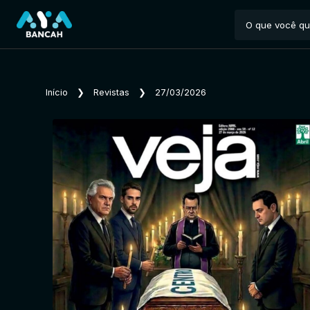
Início
❯
Revistas
❯
27/03/2026