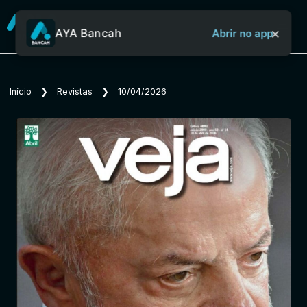
×
AYA Bancah
Abrir no app
Sobre o Aya Bancah
Início
❯
Revistas
❯
10/04/2026
Início
Revistas
Jornais
Notícias