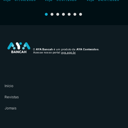
O
AYA Bancah
é um produto da
AYA Conteúdos
.
Acesse nosso portal
aya.app.br
Início
Revistas
Jornais