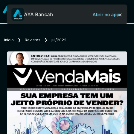
×
AYA Bancah
Abrir no app
Sobre o Aya Bancah
Início
❯
Revistas
❯
jul/2022
Início
Revistas
Jornais
Notícias