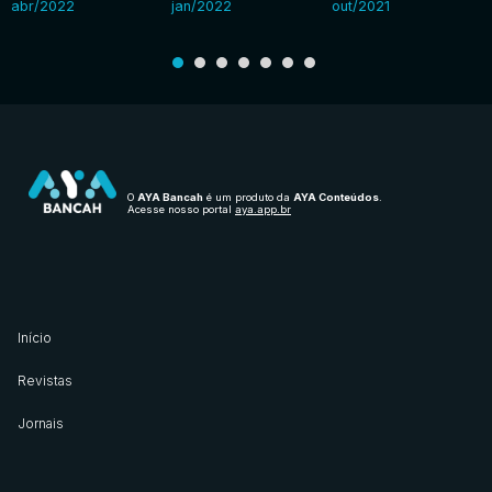
abr/2022
jan/2022
out/2021
O
AYA Bancah
é um produto da
AYA Conteúdos
.
Acesse nosso portal
aya.app.br
Início
Revistas
Jornais