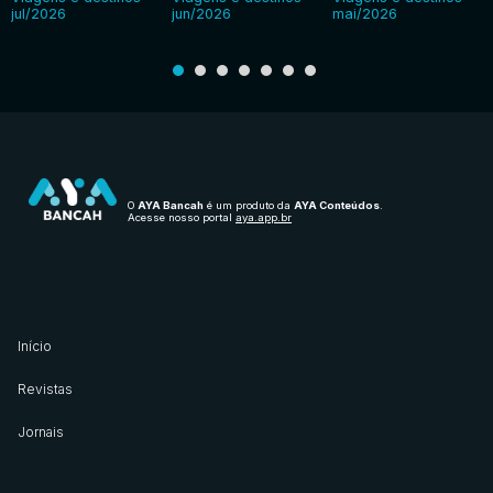
jul/2026
jun/2026
mai/2026
O
AYA Bancah
é um produto da
AYA Conteúdos
.
Acesse nosso portal
aya.app.br
Início
Revistas
Jornais