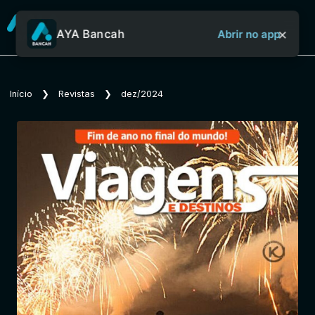
×
AYA Bancah
Abrir no app
Sobre o Aya Bancah
Início
❯
Revistas
❯
dez/2024
Início
Revistas
Jornais
Notícias