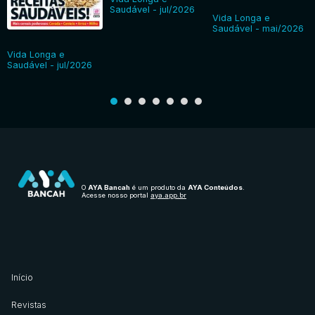
Saudável - jul/2026
Vida Longa e
Saudável - mai/2026
Vida Longa e
Saudável - jul/2026
O
AYA Bancah
é um produto da
AYA Conteúdos
.
Acesse nosso portal
aya.app.br
Início
Revistas