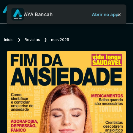
×
AYA Bancah
Abrir no app
Sobre o Aya Bancah
Início
❯
Revistas
❯
mar/2025
Início
Revistas
Jornais
Notícias