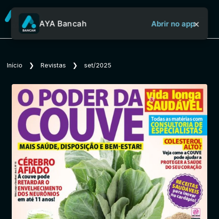
×
AYA Bancah
Abrir no app
Sobre o Aya Bancah
Início
❯
Revistas
❯
set/2025
Início
Revistas
Jornais
Notícias