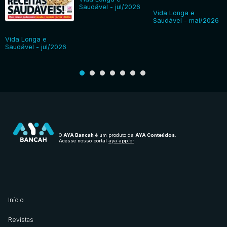
Saudável - jul/2026
Vida Longa e
Saudável - mai/2026
Vida Longa e
Saudável - jul/2026
O
AYA Bancah
é um produto da
AYA Conteúdos
.
Acesse nosso portal
aya.app.br
Início
Revistas