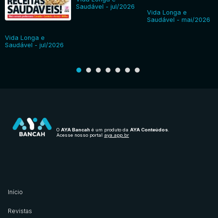
Saudável - jul/2026
Vida Longa e
Saudável - mai/2026
Vida Longa e
Saudável - jul/2026
O
AYA Bancah
é um produto da
AYA Conteúdos
.
Acesse nosso portal
aya.app.br
Início
Revistas