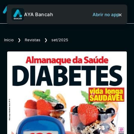
×
AYA Bancah
Abrir no app
Sobre o Aya Bancah
Início
❯
Revistas
❯
set/2025
Início
Revistas
Jornais
Notícias