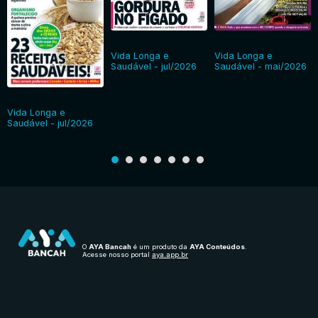
Vida Longa e
Vida Longa e
Saudável - jul/2026
Saudável - mai/2026
Vida Longa e
Saudável - jul/2026
O
AYA Bancah
é um produto da
AYA Conteúdos
.
Acesse nosso portal
aya.app.br