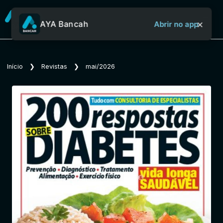
×
AYA Bancah
Abrir no app
Sobre o Aya Bancah
Início
❯
Revistas
❯
mai/2026
Início
Revistas
Jornais
Notícias