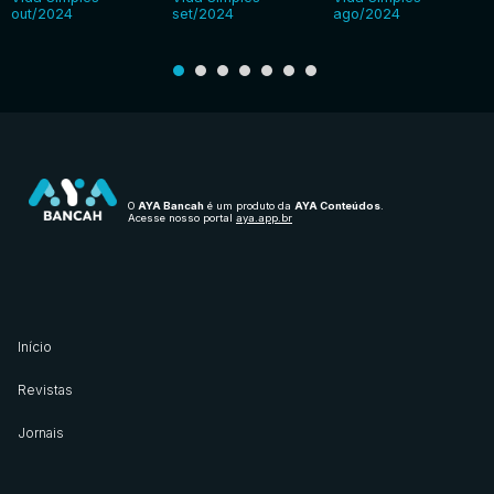
out/2024
set/2024
ago/2024
O
AYA Bancah
é um produto da
AYA Conteúdos
.
Acesse nosso portal
aya.app.br
Início
Revistas
Jornais