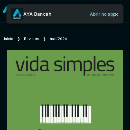
×
AYA Bancah
Abrir no app
Sobre o Aya Bancah
Início
❯
Revistas
❯
mai/2024
Início
Revistas
Jornais
Notícias