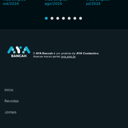
out/2024
ago/2024
jul/2024
O
AYA Bancah
é um produto da
AYA Conteúdos
.
Acesse nosso portal
aya.app.br
Início
Revistas
Jornais