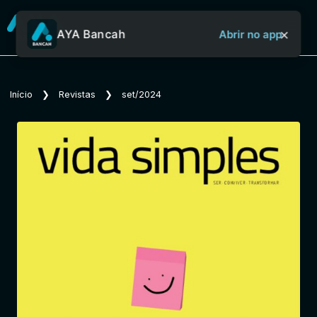
×
AYA Bancah
Abrir no app
Sobre o Aya Bancah
Início
❯
Revistas
❯
set/2024
Início
Revistas
Jornais
Notícias