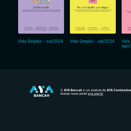
Vida Simples - out/2024
Vida Simples - set/2024
Vida
ago/
O
AYA Bancah
é um produto da
AYA Conteúdo
Acesse nosso portal
aya.app.br