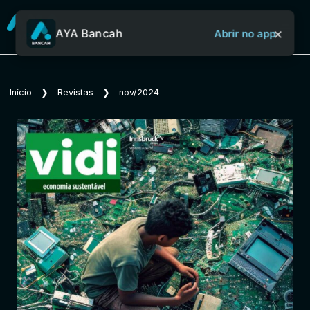
×
AYA Bancah
Abrir no app
Sobre o Aya Bancah
Início
❯
Revistas
❯
nov/2024
Início
Revistas
Jornais
Notícias