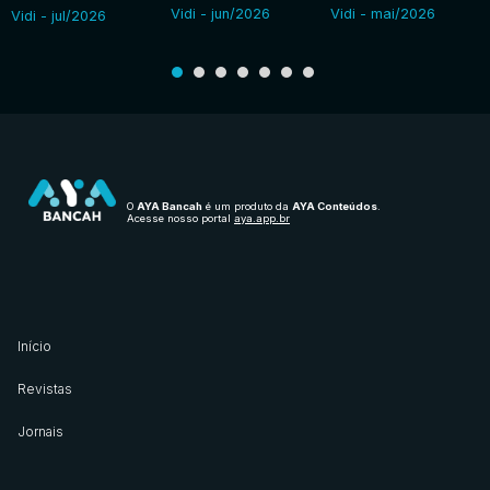
Vidi - jun/2026
Vidi - mai/2026
Vidi - jul/2026
O
AYA Bancah
é um produto da
AYA Conteúdos
.
Acesse nosso portal
aya.app.br
Início
Revistas
Jornais