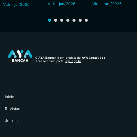
Vidi - jun/2026
Vidi - mai/2026
Vidi - jul/2026
O
AYA Bancah
é um produto da
AYA Conteúdos
.
Acesse nosso portal
aya.app.br
Início
Revistas
Jornais