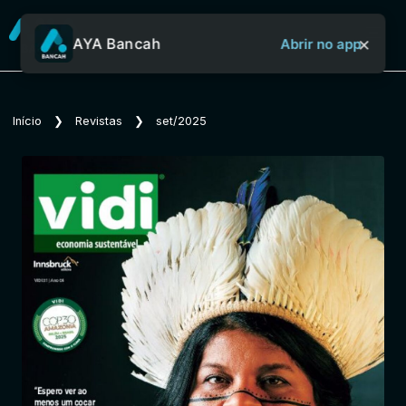
×
AYA Bancah
Abrir no app
Sobre o Aya Bancah
Início
❯
Revistas
❯
set/2025
Início
Revistas
Jornais
Notícias