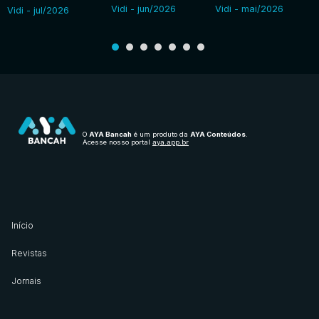
Vidi - jun/2026
Vidi - mai/2026
Vidi - jul/2026
O
AYA Bancah
é um produto da
AYA Conteúdos
.
Acesse nosso portal
aya.app.br
Início
Revistas
Jornais