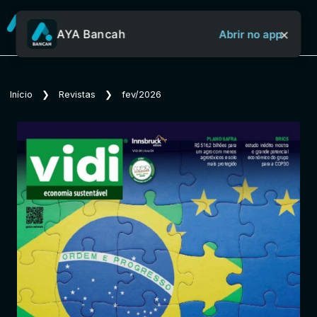
×
AYA Bancah
Abrir no app
Sobre o Aya Bancah
Início
❯
Revistas
❯
fev/2026
Início
Revistas
Jornais
Notícias