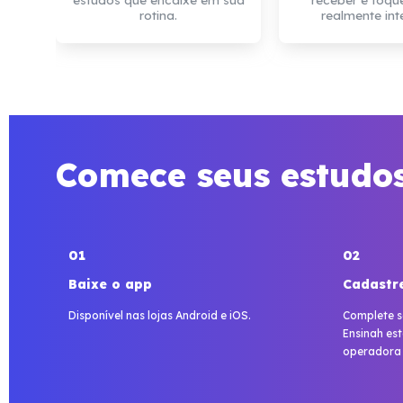
rotina.
realmente int
Comece seus estudo
01
02
Baixe o app
Cadastre
Disponível nas lojas Android e iOS.
Complete s
Ensinah est
operadora d