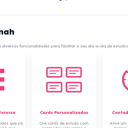
inah
diversas funcionalidades para facilitar o seu dia-a-dia de estudo
teresse
Cards Personalizados
Conta
údos que irá
Crie cards de estudo com
Ative um
e no que
conteúdos relevantes e
tempo 