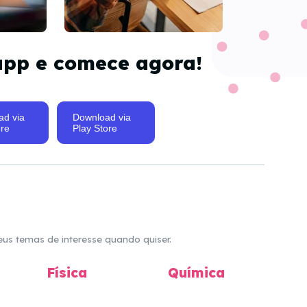
app e comece agora!
ad via
Download via
re
Play Store
eus temas de interesse quando quiser.
Física
Química
In