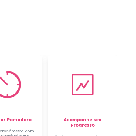
s
dor Pomodoro
Acompanhe seu
Progresso
 cronômetro com
ajustável para