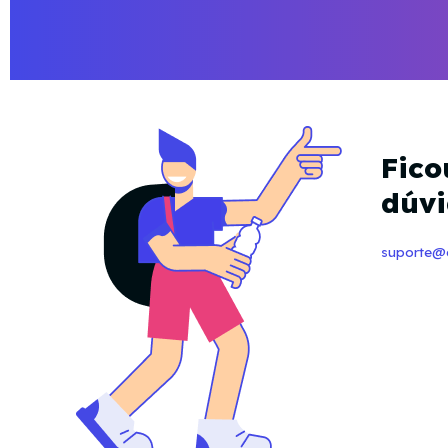
Fic
dúv
suporte@