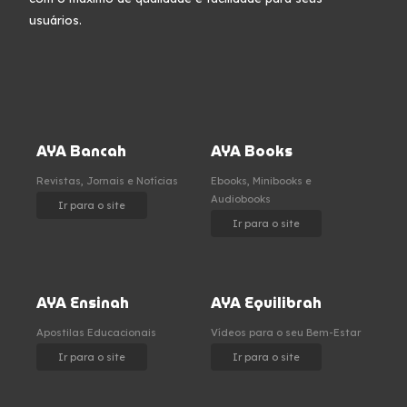
usuários.
AYA Bancah
AYA Books
Revistas, Jornais e Notícias
Ebooks, Minibooks e
Audiobooks
Ir para o site
Ir para o site
AYA Ensinah
AYA Equilibrah
Apostilas Educacionais
Vídeos para o seu Bem-Estar
Ir para o site
Ir para o site