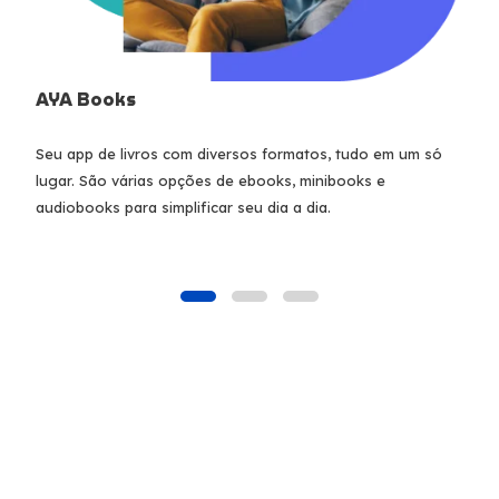
AYA Books
AY
Seu app de livros com diversos formatos, tudo em um só
Com
ias
lugar. São várias opções de ebooks, minibooks e
jor
nto
audiobooks para simplificar seu dia a dia.
ent