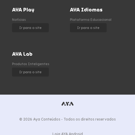
AYA Play
AYA Idiomas
Notícias
Plataforma Educacional
Ir para o site
Ir para o site
AYA Lab
Produtos Inteligentes
Ir para o site
© 2026 Aya Conteúdos - Todos os direitos reservados
Loja AYA Android