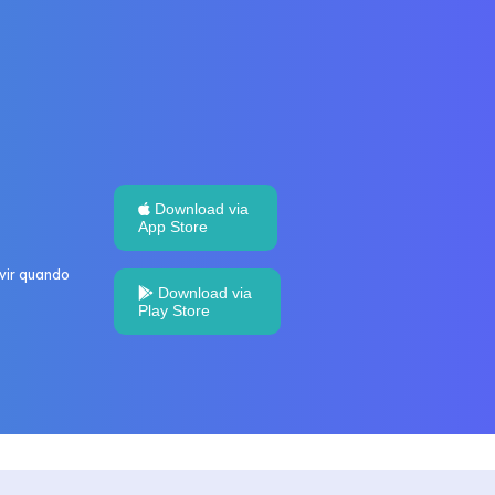
Download via
App Store
uvir quando
Download via
Play Store