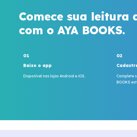
Comece sua leitura 
com o AYA BOOKS.
01
02
Baixe o app
Cadastr
Disponível nas lojas Android e iOS.
Complete se
BOOKS está