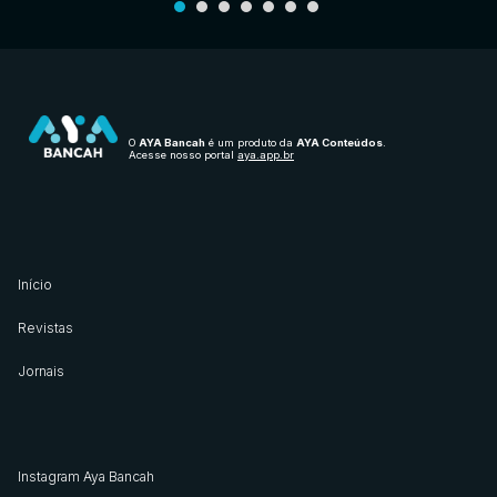
O
AYA Bancah
é um produto da
AYA Conteúdos
.
Acesse nosso portal
aya.app.br
Início
Revistas
Jornais
Instagram Aya Bancah