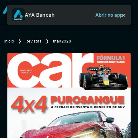
×
AYA Bancah
Abrir no app
Sobre o Aya Bancah
Início
❯
Revistas
❯
mai/2023
Início
Revistas
Jornais
Notícias