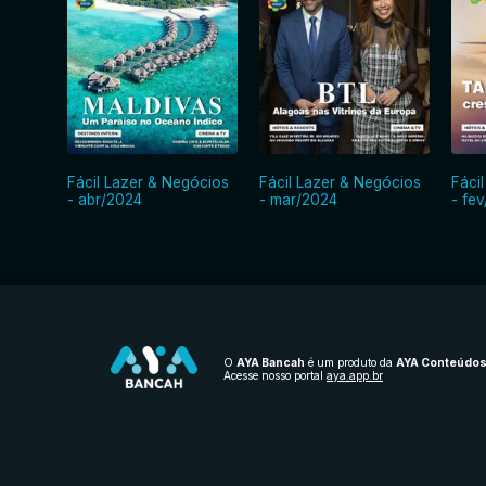
Fácil Lazer & Negócios
Fácil Lazer & Negócios
Fáci
- abr/2024
- mar/2024
- fe
O
AYA Bancah
é um produto da
AYA Conteúdo
Acesse nosso portal
aya.app.br