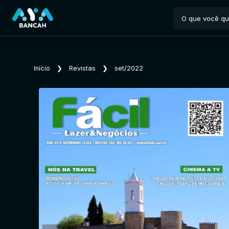
Início
❯
Revistas
❯
set/2022