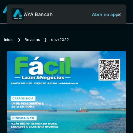
×
AYA Bancah
Abrir no app
Sobre o Aya Bancah
Início
❯
Revistas
❯
dez/2022
Início
Revistas
Jornais
Notícias