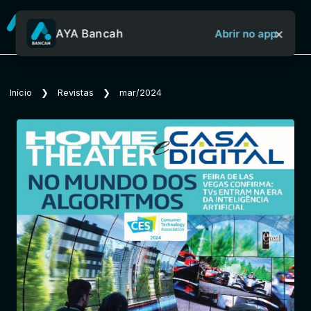
×
AYA Bancah
Abrir no app
Sobre o Aya Bancah
Início
❯
Revistas
❯
mar/2024
Início
Revistas
Jornais
Notícias