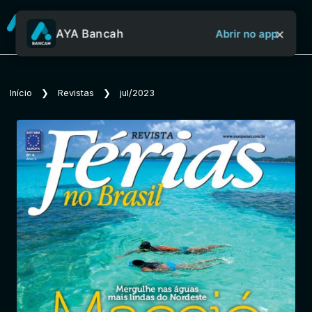
×
AYA Bancah
Abrir no app
Sobre o Aya Bancah
Início
❯
Revistas
❯
jul/2023
Início
Revistas
Jornais
Notícias