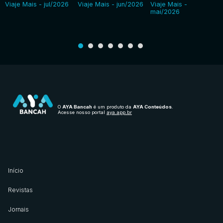
Viaje Mais - jul/2026
Viaje Mais - jun/2026
Viaje Mais -
mai/2026
O
AYA Bancah
é um produto da
AYA Conteúdos
.
Acesse nosso portal
aya.app.br
Início
Revistas
Jornais