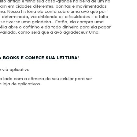
o antiga e tinha sua casa-grande na beira de um rio
ravam em cidades diferentes, bonitas e movimentadas
na. Nessa história ela conta sobre uma avó que por
 determinada, vai driblando as dificuldades – a falta
e se tivesse uma geladeira… Então, ela compra uma
élia abre o cofrinho e dá todo dinheiro para ela pagar
é variada, como será que a avó agradeceu? Uma
A BOOKS E COMECE SUA LEITURA!
 via aplicativo
 lado com a câmera do seu celular para ser
 loja de aplicativos.