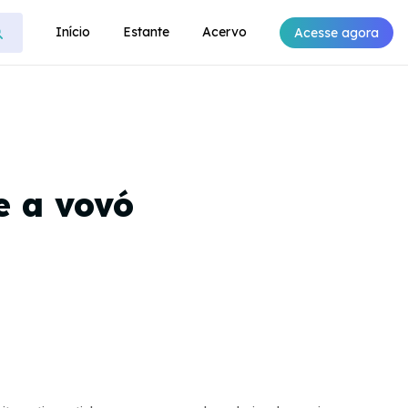
Início
Estante
Acervo
Acesse agora
e a vovó