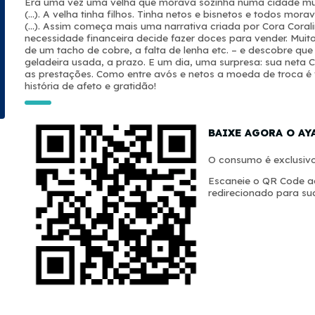
Era uma vez uma velha que morava sozinha numa cidade muit
(…). A velha tinha filhos. Tinha netos e bisnetos e todos mo
(…). Assim começa mais uma narrativa criada por Cora Corali
necessidade financeira decide fazer doces para vender. Muito
de um tacho de cobre, a falta de lenha etc. – e descobre qu
geladeira usada, a prazo. E um dia, uma surpresa: sua neta C
as prestações. Como entre avós e netos a moeda de troca 
história de afeto e gratidão!
BAIXE AGORA O AY
O consumo é exclusivo
Escaneie o QR Code ao
redirecionado para sua