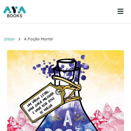
Início
Início
A Poção Mortal
Estante
Acervo
Acesse agora