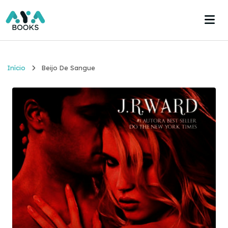
Início
Início
Beijo De Sangue
Estante
Acervo
Acesse agora