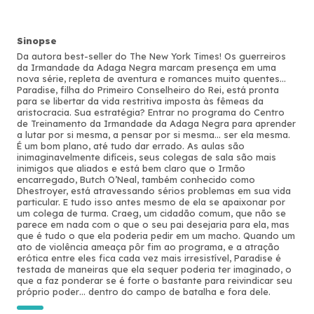
Sinopse
Da autora best-seller do The New York Times! Os guerreiros
da Irmandade da Adaga Negra marcam presença em uma
nova série, repleta de aventura e romances muito quentes...
Paradise, filha do Primeiro Conselheiro do Rei, está pronta
para se libertar da vida restritiva imposta às fêmeas da
aristocracia. Sua estratégia? Entrar no programa do Centro
de Treinamento da Irmandade da Adaga Negra para aprender
a lutar por si mesma, a pensar por si mesma... ser ela mesma.
É um bom plano, até tudo dar errado. As aulas são
inimaginavelmente difíceis, seus colegas de sala são mais
inimigos que aliados e está bem claro que o Irmão
encarregado, Butch O’Neal, também conhecido como
Dhestroyer, está atravessando sérios problemas em sua vida
particular. E tudo isso antes mesmo de ela se apaixonar por
um colega de turma. Craeg, um cidadão comum, que não se
parece em nada com o que o seu pai desejaria para ela, mas
que é tudo o que ela poderia pedir em um macho. Quando um
ato de violência ameaça pôr fim ao programa, e a atração
erótica entre eles fica cada vez mais irresistível, Paradise é
testada de maneiras que ela sequer poderia ter imaginado, o
que a faz ponderar se é forte o bastante para reivindicar seu
próprio poder… dentro do campo de batalha e fora dele.