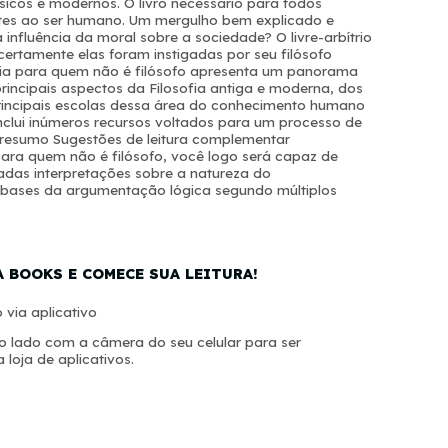
ássicos e modernos. O livro necessário para todos
ntes ao ser humano. Um mergulho bem explicado e
influência da moral sobre a sociedade? O livre-arbítrio
 certamente elas foram instigadas por seu filósofo
sofia para quem não é filósofo apresenta um panorama
 principais aspectos da Filosofia antiga e moderna, dos
principais escolas dessa área do conhecimento humano
nclui inúmeros recursos voltados para um processo de
resumo Sugestões de leitura complementar
ara quem não é filósofo, você logo será capaz de
iadas interpretações sobre a natureza do
as bases da argumentação lógica segundo múltiplos
A BOOKS E COMECE SUA LEITURA!
 via aplicativo
 lado com a câmera do seu celular para ser
 loja de aplicativos.