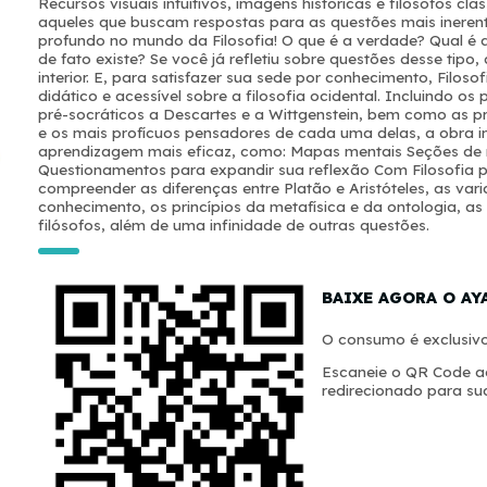
Recursos visuais intuitivos, imagens históricas e filósofos cl
aqueles que buscam respostas para as questões mais inere
profundo no mundo da Filosofia! O que é a verdade? Qual é a 
de fato existe? Se você já refletiu sobre questões desse tipo,
interior. E, para satisfazer sua sede por conhecimento, Filo
didático e acessível sobre a filosofia ocidental. Incluindo os
pré-socráticos a Descartes e a Wittgenstein, bem como as 
e os mais profícuos pensadores de cada uma delas, a obra i
aprendizagem mais eficaz, como: Mapas mentais Seções de 
Questionamentos para expandir sua reflexão Com Filosofia p
compreender as diferenças entre Platão e Aristóteles, as var
conhecimento, os princípios da metafísica e da ontologia, 
filósofos, além de uma infinidade de outras questões.
BAIXE AGORA O AY
O consumo é exclusivo
Escaneie o QR Code ao
redirecionado para sua