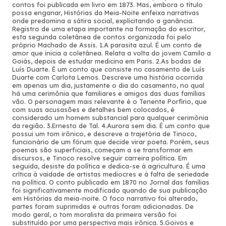
contos foi publicada em livro em 1873. Mas, embora o título
possa enganar, Histórias da Meia-Noite enfeixa narrativas
onde predomina a sátira social, explicitando a ganância.
Registro de uma etapa importante na formação do escritor,
esta segunda coletânea de contos organizada foi pelo
próprio Machado de Assis. 1.A parasita azul. É um conto de
amor que inicia a coletânea. Relata a volta do jovem Camilo a
Goiás, depois de estudar medicina em Paris. 2.As bodas de
Luís Duarte. É um conto que consiste no casamento de Luís
Duarte com Carlota Lemos. Descreve uma história ocorrida
em apenas um dia, justamente o dia do casamento, no qual
há uma cerimônia que familiares e amigos das duas famílias
vão. O personagem mais relevante é o Tenente Porfírio, que
com suas acusasões e detalhes bem colocados, é
considerado um homem substancial para qualquer cerimônia
da região. 3.Ernesto de Tal. 4.Aurora sem dia. É um conto que
possui um tom irônico, e descreve a trajetória de Tinoco,
funcionário de um fórum que decide virar poeta. Porém, seus
poemas são superficiais, começam a se transformar em
discursos, e Tinoco resolve seguir carreira política. Em
seguida, desiste da política e dedica-se à agricultura. É uma
crítica à vaidade de artistas mediocres e à falta de seriedade
na política. O conto publicado em 1870 no Jornal das famílias
foi significativamente modificado quando de sua publicação
em Histórias da meia-noite. O foco narrativo foi alterado,
partes foram suprimidas e outras foram adicionadas. De
modo geral, o tom moralista da primeira versão foi
substituído por uma perspectiva mais irônica. 5.Goivos e